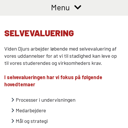
10KCD og EUD10
Menu
COLLEGE TILBUD
Kalø Økologisk Landbrugsskole
SELVEVALUERING
Game College
Brazil Football College
Viden Djurs arbejder løbende med selvevaluering af
VID DETAIL
vores uddannelser for at vi til stadighed kan leve op
til vores studerendes og virksomheders krav.
Elevuddannelser
Elevonline
I selvevalueringen har vi fokus på følgende
AMU kurser
hovedtemaer
Akademiuddannelser
Processer i undervisningen
VUC OG EFTERUDDANNELSE
Medarbejdere
VUC (HF-enkeltfag, AVU, FVU, OBU)
Mål og strategi
Efteruddannelse (AMU)