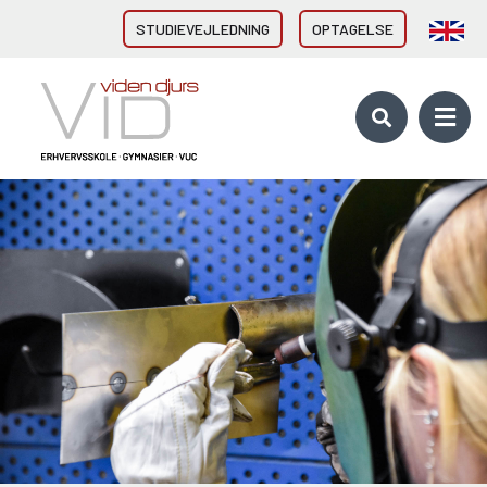
STUDIEVEJLEDNING
OPTAGELSE
VID GYMNASIER & HF
HHX Grenaa
HHX Rønde
HTX Grenaa
HF-enkeltfag - Grenaa, Hornslet
Brobygning/introforløb
VID ERHVERVSUDDANNELSER
Direkte fra 9/10. klasse
Erhvervsuddannelser (EUD, EUX)
Brobygning/introforløb
10. KLASSE