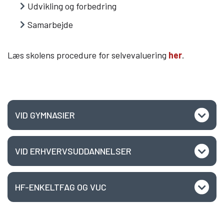
Udvikling og forbedring
Samarbejde
Om Viden Djurs
Læreplads og virksomheder
Læs skolens procedure for selvevaluering
her
.
Mød os
Kontakt
Skolehjem/Campus
Personale
Nyheder
VID GYMNASIER
Elevfortællinger
Job på Viden Djurs
VID ERHVERVSUDDANNELSER
Kvalitet
Brochurereol
HF-ENKELTFAG OG VUC
Oplæsning af tekst