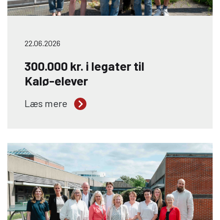
22.06.2026
300.000 kr. i legater til
Kalø-elever
Tre engagerede elever fra Kalø
Læs mere
Økologisk Landbrugsskole er blevet
tildelt legater fra Anders og Julius’
Mindefond. Legaterne gives til elever
med særlig interesse for kvægbrug og
skal støtte deres faglige udvikling, både
i Danmark og internationalt. Stort
tillykke til Christine Frost, Trijntje Anna
Tjitske, Kathia Denice Bundgaard