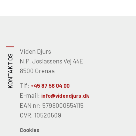
institutionens fortsatte udvikling i en
tid, hvor store reformer og nye
uddannelsesstrukturer præger
området.
Viden Djurs
KONTAKT OS
N.P. Josiassens Vej 44E
8500 Grenaa
Tlf:
+45 87 58 04 00
E-mail:
info@videndjurs.dk
EAN nr: 5798000554115
CVR: 10520509
Cookies