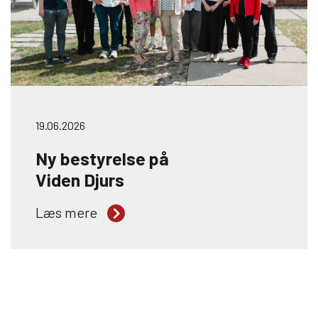
19.06.2026
Ny bestyrelse på
Viden Djurs
Viden Djurs har fået ny bestyrelse med
Læs mere
Janne Hessellund Lassen som formand.
Hun overtager posten efter Gunnar
Sørensen, efter i den seneste periode at
have været næstformand. Med skiftet i
formandskabet får Viden Djurs en
bestyrelse, der skal stå i spidsen for