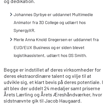
og dedikation.
Om Viden Djurs
Johannes Dyrbye
er uddannet Multimedie
Læreplads og virksomheder
Animator fra 3D College
og udlært hos
Mød os
SynergyXR
.
Kontakt
Merle Anna Knold Gregersen
er uddannet fra
Skolehjem/Campus
EUD/EUX Business og er siden blevet
Personale
logistikassistent, udlært hos
DS Smith.
Nyheder
Elevfortællinger
Begge er indstillet af deres virksomheder for
Job på Viden Djurs
deres ekstraordinære talent og vilje til at
Kvalitet
udvikle sig, et klart bevis på deres potentiale.
I
Brochurereol
alt blev der uddelt 24 medaljer samt priserne
Oplæsning af tekst
Årets Lærling og Årets Æreshåndværker, hvor
sidstnævnte gik til Jacob Haugaard.