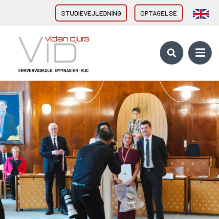
STUDIEVEJLEDNING
OPTAGELSE
VID GYMNASIER & HF
HHX Grenaa
HHX Rønde
HTX Grenaa
HF-enkeltfag - Grenaa, Hornslet
Brobygning/introforløb
VID ERHVERVSUDDANNELSER
Direkte fra 9/10. klasse
Erhvervsuddannelser (EUD, EUX)
Brobygning/introforløb
10. KLASSE