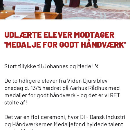
10KCD og EUD10
COLLEGE TILBUD
Kalø Økologisk Landbrugsskole
UDLÆRTE ELEVER MODTAGER
Game College
'MEDALJE FOR GODT HÅNDVÆRK'
Brazil Football College
VID DETAIL
Stort tillykke til Johannes og Merle! 🏅
Elevuddannelser
Elevonline
De to tidligere elever fra Viden Djurs blev
AMU kurser
onsdag d. 13/5 hædret på Aarhus Rådhus med
Akademiuddannelser
medaljer for godt håndværk – og det er vi RET
stolte af!
VUC OG EFTERUDDANNELSE
Det var en flot ceremoni, hvor
DI - Dansk Industri
VUC (HF-enkeltfag, AVU, FVU, OBU)
og Håndværkernes Medaljefond hyldede talent
Efteruddannelse (AMU)