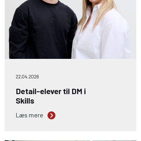
22.04.2026
Detail-elever til DM i
Skills
Når DM i Skills løber af stablen i Hjørring
Læs mere
den 22.–25. april, stiller Viden Djurs med
holdet “Insight i Impact” bestående af
Oscar Drengsgaard Ploug og Andrea