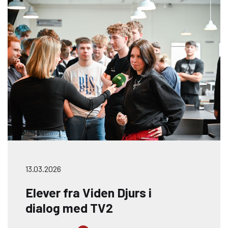
Lynge Nielsen – begge elever fra VID
Detail og i lære hos BESTSELLER
13.03.2026
Elever fra Viden Djurs i
dialog med TV2
TV 2 lagde vejen forbi i anledning af det