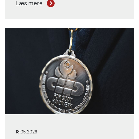
Læs mere
med et svendebrev i hånden. Oliver har
taget uddannelsen Multimedie
Animator, hvor han undervejs har været
i lære hos spilvirksomheden Bitfire
Games, hvor han som 3D artist har
arbejdet på spillet DarkSwarm, der
udkommer senere i 2026.
18.05.2026