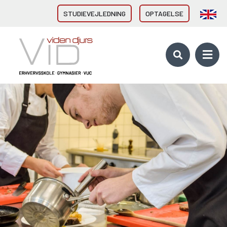
STUDIEVEJLEDNING
OPTAGELSE
VID GYMNASIER & HF
HHX Grenaa
HHX Rønde
HTX Grenaa
HF-enkeltfag - Grenaa, Hornslet
Brobygning/introforløb
VID ERHVERVSUDDANNELSER
Direkte fra 9/10. klasse
Erhvervsuddannelser (EUD, EUX)
Brobygning/introforløb
10. KLASSE