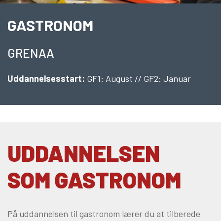
10KCD og EUD10
GASTRONOM
COLLEGE TILBUD
Kalø Økologisk Landbrugsskole
GRENAA
Game College
Brazil Football College
Uddannelsesstart:
GF1: August // GF2: Januar
VID DETAIL
Elevuddannelser
Elevonline
AMU kurser
UDDANNELSEN
Akademiuddannelser
SOM GASTRONOM
VUC OG EFTERUDDANNELSE
VUC (HF-enkeltfag, AVU, FVU, OBU)
Efteruddannelse (AMU)
På uddannelsen til gastronom lærer du at tilberede