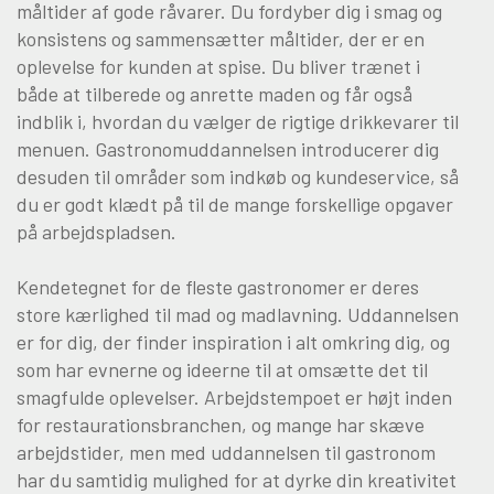
måltider af gode råvarer. Du fordyber dig i smag og
konsistens og sammensætter måltider, der er en
Om Viden Djurs
oplevelse for kunden at spise. Du bliver trænet i
Læreplads og virksomheder
både at tilberede og anrette maden og får også
indblik i, hvordan du vælger de rigtige drikkevarer til
Mød os
menuen. Gastronomuddannelsen introducerer dig
Kontakt
desuden til områder som indkøb og kundeservice, så
Skolehjem/Campus
du er godt klædt på til de mange forskellige opgaver
Personale
på arbejdspladsen.
Nyheder
Elevfortællinger
Kendetegnet for de fleste gastronomer er deres
store kærlighed til mad og madlavning. Uddannelsen
Job på Viden Djurs
er for dig, der finder inspiration i alt omkring dig, og
Kvalitet
som har evnerne og ideerne til at omsætte det til
Brochurereol
smagfulde oplevelser. Arbejdstempoet er højt inden
Oplæsning af tekst
for restaurationsbranchen, og mange har skæve
arbejdstider, men med uddannelsen til gastronom
har du samtidig mulighed for at dyrke din kreativitet