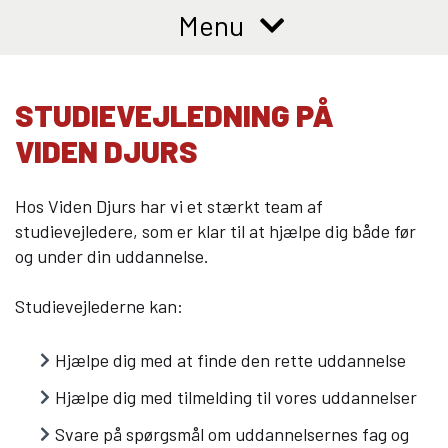
10KCD og EUD10
Menu
COLLEGE TILBUD
Kalø Økologisk Landbrugsskole
STUDIEVEJLEDNING PÅ
Game College
VIDEN DJURS
Brazil Football College
VID DETAIL
Hos Viden Djurs har vi et stærkt team af
studievejledere, som er klar til at hjælpe dig både før
Elevuddannelser
og under din uddannelse.
Elevonline
AMU kurser
Studievejlederne kan:
Akademiuddannelser
Hjælpe dig med at finde den rette uddannelse
VUC OG EFTERUDDANNELSE
Hjælpe dig med tilmelding til vores uddannelser
VUC (HF-enkeltfag, AVU, FVU, OBU)
Efteruddannelse (AMU)
Svare på spørgsmål om uddannelsernes fag og