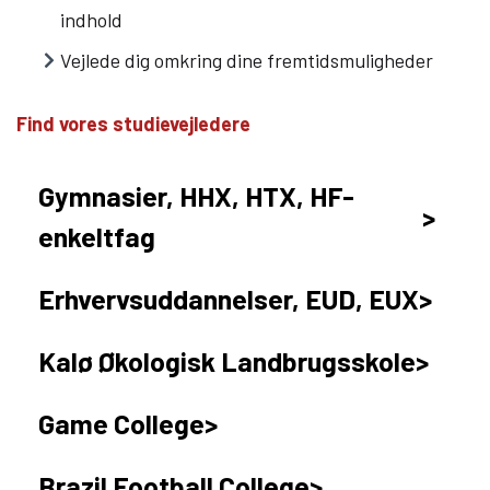
indhold
Om Viden Djurs
Vejlede dig omkring dine fremtidsmuligheder
Læreplads og virksomheder
Mød os
Find vores studievejledere
Kontakt
Skolehjem/Campus
Gymnasier, HHX, HTX, HF-
Personale
enkeltfag
Nyheder
Elevfortællinger
Erhvervsuddannelser, EUD, EUX
Job på Viden Djurs
Kvalitet
Kalø Økologisk Landbrugsskole
Brochurereol
Oplæsning af tekst
Game College
Brazil Football College