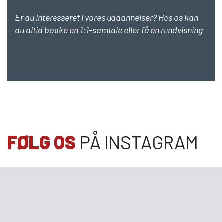
Er du interesseret i vores uddannelser? Hos os kan
du altid booke en 1:1-samtale eller få en rundvisning
FØLG OS
PÅ INSTAGRAM