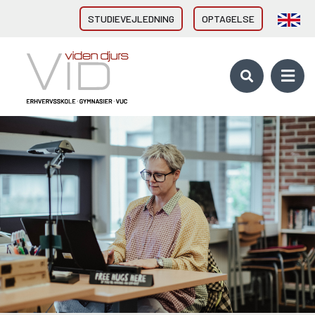
STUDIEVEJLEDNING
OPTAGELSE
VID GYMNASIER & HF
HHX Grenaa
HHX Rønde
HTX Grenaa
HF-enkeltfag - Grenaa, Hornslet
Brobygning/introforløb
VID ERHVERVSUDDANNELSER
Direkte fra 9/10. klasse
Erhvervsuddannelser (EUD, EUX)
Brobygning/introforløb
10. KLASSE