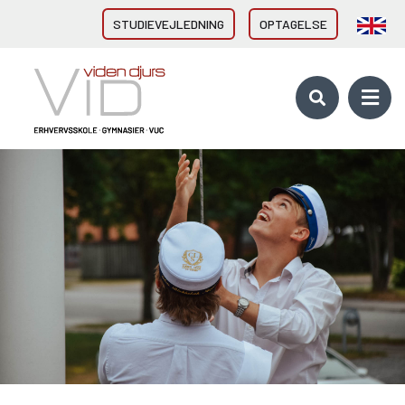
STUDIEVEJLEDNING
OPTAGELSE
VID GYMNASIER & HF
HHX Grenaa
HHX Rønde
HTX Grenaa
HF-enkeltfag - Grenaa, Hornslet
Brobygning/introforløb
VID ERHVERVSUDDANNELSER
Direkte fra 9/10. klasse
Erhvervsuddannelser (EUD, EUX)
Brobygning/introforløb
10. KLASSE