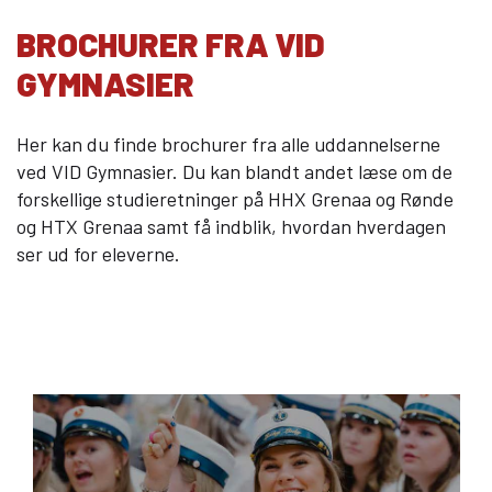
10KCD og EUD10
BROCHURER FRA VID
COLLEGE TILBUD
GYMNASIER
Kalø Økologisk Landbrugsskole
Game College
Her kan du finde brochurer fra alle uddannelserne
Brazil Football College
ved VID Gymnasier. Du kan blandt andet læse om de
forskellige studieretninger på HHX Grenaa og Rønde
VID DETAIL
og HTX Grenaa samt få indblik, hvordan hverdagen
ser ud for eleverne.
Elevuddannelser
Elevonline
AMU kurser
Akademiuddannelser
VUC OG EFTERUDDANNELSE
VUC (HF-enkeltfag, AVU, FVU, OBU)
Efteruddannelse (AMU)