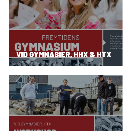
Om Viden Djurs
Læreplads og virksomheder
Mød os
Kontakt
Skolehjem/Campus
VID GYMNASIER, HHX & HTX
Personale
Nyheder
Elevfortællinger
Job på Viden Djurs
Kvalitet
Brochurereol
Oplæsning af tekst