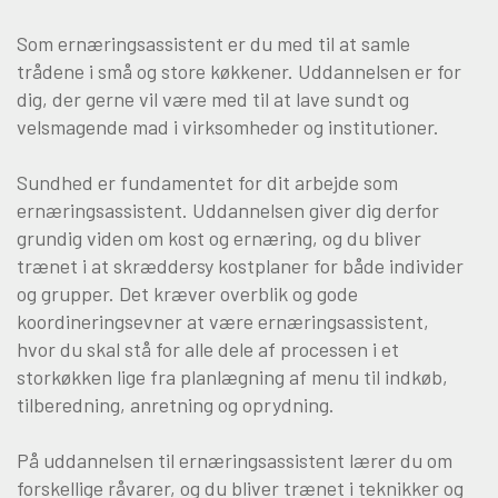
Som ernæringsassistent er du med til at samle
Om Viden Djurs
trådene i små og store køkkener. Uddannelsen er for
Læreplads og virksomheder
dig, der gerne vil være med til at lave sundt og
Mød os
velsmagende mad i virksomheder og institutioner.
Kontakt
Sundhed er fundamentet for dit arbejde som
Skolehjem/Campus
ernæringsassistent. Uddannelsen giver dig derfor
Personale
grundig viden om kost og ernæring, og du bliver
Nyheder
trænet i at skræddersy kostplaner for både individer
Elevfortællinger
og grupper. Det kræver overblik og gode
Job på Viden Djurs
koordineringsevner at være ernæringsassistent,
hvor du skal stå for alle dele af processen i et
Kvalitet
storkøkken lige fra planlægning af menu til indkøb,
Brochurereol
tilberedning, anretning og oprydning.
Oplæsning af tekst
På uddannelsen til ernæringsassistent lærer du om
forskellige råvarer, og du bliver trænet i teknikker og