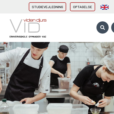
STUDIEVEJLEDNING
OPTAGELSE
VID GYMNASIER & HF
HHX Grenaa
HHX Rønde
HTX Grenaa
HF-enkeltfag - Grenaa, Hornslet
Brobygning/introforløb
VID ERHVERVSUDDANNELSER
Direkte fra 9/10. klasse
Erhvervsuddannelser (EUD, EUX)
Brobygning/introforløb
10. KLASSE