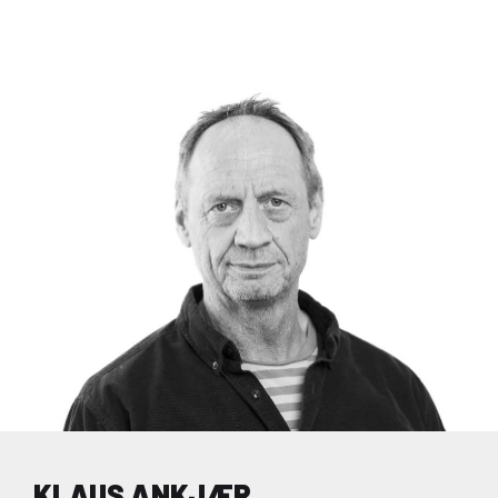
KLAUS ANKJÆR