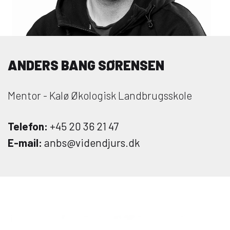
Om Viden Djurs
Læreplads og virksomheder
Mød os
ANDERS BANG SØRENSEN
Kontakt
Skolehjem/Campus
Mentor - Kalø Økologisk Landbrugsskole
Personale
Nyheder
Telefon:
+45 20 36 21 47
Elevfortællinger
E-mail:
anbs@videndjurs.dk
Job på Viden Djurs
Kvalitet
Brochurereol
Oplæsning af tekst