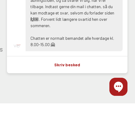
Youtube
åbningstiden, og så svarer vi dig, når vi er
tilbage. Indtast gerne din mail i chatten, så du
kan modtage et svar, selvom du forlader siden
🙌🏼. Forvent lidt længere svartid hen over
sommeren.
r
Chatten er normalt bemandet alle hverdage kl.
8.00-15.00 🤗
s
Skriv besked