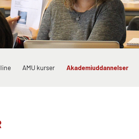
rsonale
Nyheder
alle vores medarbejdere lige
Se alle vores senes
De er sorteret efter
lige her, og bliv opd
inger, så du får det bedste
vores mange spæn
VID DETAIL
lik.
projekter og opgave
Hos VID detail kan du udvikle din virksomhed og dine
medarbejdere. Vi skræddersyer uddannelsesforløb
line
AMU kurser
Akademiuddannelser
efter jeres forretningsmæssige behov.
litet
Brochurere
Elevuddannelser
iden Djurs arbejder vi
Få overblik over alle
Elevonline
ttet for at sikre et højt
brochurerne ved Vid
AMU kurser
nelsesniveau på alle
brochurerne finder
ns uddannelser.
information om vore
Akademiuddannelser
R
uddannelser og kurs