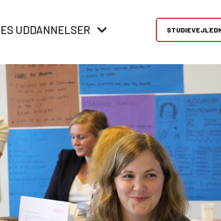
RES UDDANNELSER
STUDIEVEJLED
replads og
VID ERHVERVSUDDANNELSER
Mød os
rksomheder
Hos Viden Djurs tilbyder vi et stort udvalg af
Få vejledning til at 
erhvervsuddannelser – både indenfor medier,
rigtig valg af
ælper virksomheder og
mekanik, el, metal, handel, økologisk landbrug og
ungdomsuddannelse.
r med at finde det rette
fødevarer.
messer, åbent hus o
 - vores vejledere hjælper
brobygning.
å vej med gode råd og
Direkte fra 9/10. klasse
ing hele vejen.
Erhvervsuddannelser (EUD, EUX)
Brobygning/introforløb