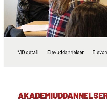
Skolehjem/Campus
Pe
Brobygning/introforløb
Bo på vores skolehjem under din
Find 
uddannelse. Her deler du
her. 
hverdagen med andre elever fra
afdel
COLLEGE TILBUD
Viden Djurs.
overb
Få endnu mere ud af din uddannelse på Viden Djurs
med et af vores college tilbud. Her får du mulighed for
VID detail
Elevuddannelser
Elevon
at dyrke din særlige interesse.
Job på Viden Djurs
Kva
Kalø Økologisk Landbrugsskole
Vil du være en del af Viden
Hos V
Game College
Djurs? Se vores ledige stillinger
målre
Brazil Football College
eller send os en uopfordret
uddan
ansøgning.
skole
AKADEMIUDDANNELSE