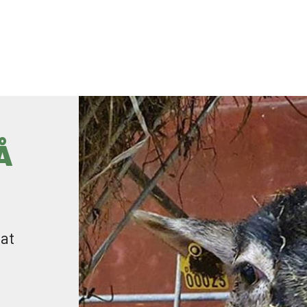
FAGLÆRT LANDMAND
Å
 at
(GOF)