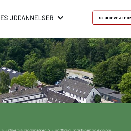
RES UDDANNELSER
STUDIEVEJLED
replads og
VID ERHVERVSUDDANNELSER
Mød os
rksomheder
Hos Viden Djurs tilbyder vi et stort udvalg af
Få vejledning til at 
erhvervsuddannelser – både indenfor medier,
rigtig valg af
ælper virksomheder og
mekanik, el, metal, handel, økologisk landbrug og
ungdomsuddannelse.
r med at finde det rette
fødevarer.
messer, åbent hus o
 - vores vejledere hjælper
brobygning.
å vej med gode råd og
Direkte fra 9/10. klasse
ing hele vejen.
Erhvervsuddannelser (EUD, EUX)
Brobygning/introforløb
Erhvervsuddannelser
Landbrug, maskiner og økologi