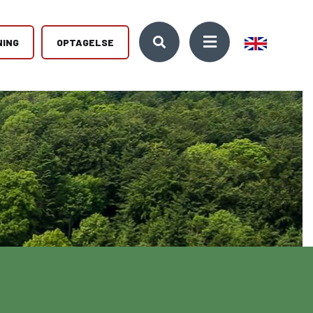
NING
OPTAGELSE
10. KLASSE
Kontakt
træffe det
Kickstart din ungdomsuddannelse med et lærerigt år i
Se vores kontaktoplysninger og
10. klasse. Vi udbyder både almen 10. klasse og den
få et overblik over vores mange
 Mød os til
erhvervsrettede EUD10.
forskellige adresser på
g
Djursland.
10KCD og EUD10