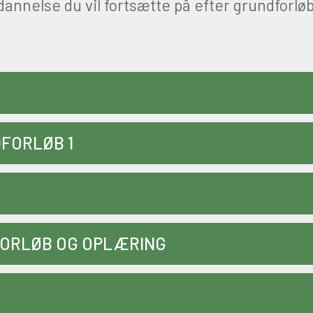
annelse du vil fortsætte på efter grundforlø
FORLØB 1
FORLØB OG OPLÆRING