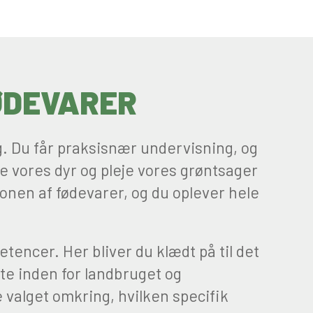
ØDEVARER
g. Du får praksisnær undervisning, og
e vores dyr og pleje vores grøntsager
ionen af fødevarer, og du oplever hele
encer. Her bliver du klædt på til det
te inden for landbruget og
 valget omkring, hvilken specifik