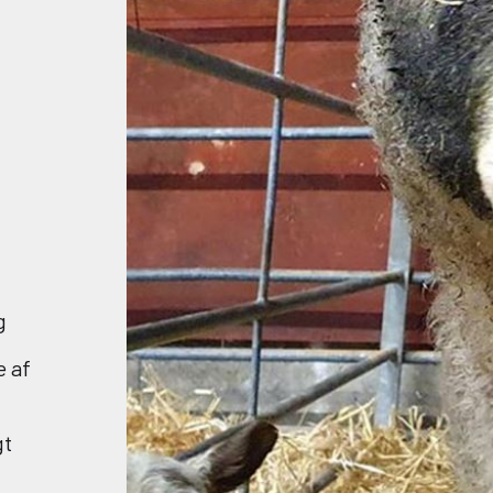
g
e af
gt