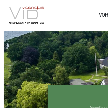
VO
VID GYMNASIER & HF
Om Viden Djurs
Læ
vi
Hos Viden Djurs kan du tage HHX og HTX. HHX er det
Viden Djurs er din dør til en
merkantile erhvervsrettede gymnasium, mens HTX
verden af muligheder. Her kan
Vi hj
giver dig en højere teknisk studentereksamen. Fra
du tage den uddannelse, du
eleve
sommeren 2024 udbyder vi tilmed HF-enkeltfag.
drømmer om.
match
dig p
HHX Grenaa
sparr
HHX Rønde
HTX Grenaa
HF-enkeltfag - Grenaa, Hornslet
VidenDjurs