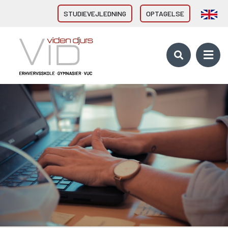
STUDIEVEJLEDNING
OPTAGELSE
VID GYMNASIER & HF
HHX Grenaa
HHX Rønde
HTX Grenaa
HF-enkeltfag - Grenaa, Hornslet
Brobygning/introforløb
VID ERHVERVSUDDANNELSER
Direkte fra 9/10. klasse
Erhvervsuddannelser (EUD, EUX)
Brobygning/introforløb
10. KLASSE