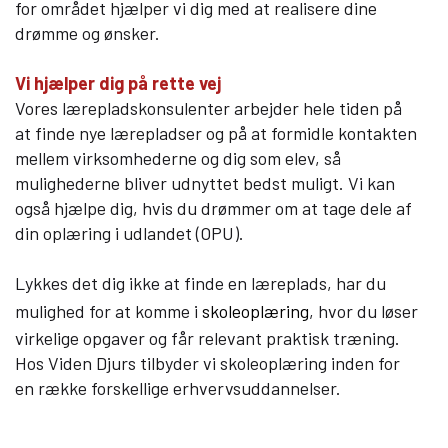
for området hjælper vi dig med at realisere dine
drømme og ønsker.
Om Viden Djurs
Læreplads og virksomheder
Vi hjælper dig på rette vej
Vores lærepladskonsulenter arbejder hele tiden på
Mød os
at finde nye lærepladser og på at formidle kontakten
Kontakt
mellem virksomhederne og dig som elev, så
Skolehjem/Campus
mulighederne bliver udnyttet bedst muligt. Vi kan
Personale
også hjælpe dig, hvis du drømmer om at tage dele af
Nyheder
din oplæring i udlandet (OPU).
Elevfortællinger
Lykkes det dig ikke at finde en læreplads, har du
Job på Viden Djurs
mulighed for at komme i
skoleoplæring
, hvor du løser
Kvalitet
virkelige opgaver og får relevant praktisk træning.
Brochurereol
Hos Viden Djurs tilbyder vi skoleoplæring inden for
Oplæsning af tekst
en række forskellige erhvervsuddannelser.