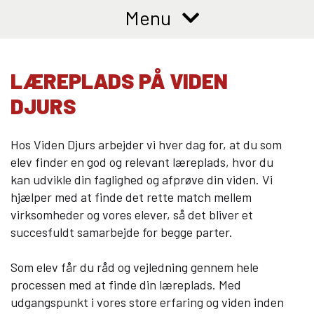
10KCD og EUD10
Menu
COLLEGE TILBUD
Kalø Økologisk Landbrugsskole
LÆREPLADS PÅ VIDEN
Game College
DJURS
Brazil Football College
VID DETAIL
Hos Viden Djurs arbejder vi hver dag for, at du som
elev finder en god og relevant læreplads, hvor du
Elevuddannelser
kan udvikle din faglighed og afprøve din viden. Vi
Elevonline
hjælper med at finde det rette match mellem
AMU kurser
virksomheder og vores elever, så det bliver et
Akademiuddannelser
succesfuldt samarbejde for begge parter.
VUC OG EFTERUDDANNELSE
Som elev får du råd og vejledning gennem hele
VUC (HF-enkeltfag, AVU, FVU, OBU)
processen med at finde din læreplads. Med
udgangspunkt i vores store erfaring og viden inden
Efteruddannelse (AMU)