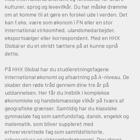
kulturer, sprog og levevilkår. Du har måske drømme
om at komme til at gøre en forskel ude i verden. Det
Om Viden Djurs
kan f.eks. være som økonom i FN eller en stor
Læreplads og virksomheder
international virksomhed, ulandsmedarbejder,
Mød os
eksportsælger eller korrespondent. Med en HHX
Kontakt
Global er du et skridt tættere på at kunne opnå
Skolehjem/Campus
dette.
Personale
På HHX Global har du studieretningsfagene
Nyheder
international økonomi og afsætning på A-niveau. De
Elevfortællinger
skaber den røde tråd gennem dine tre år på
Job på Viden Djurs
uddannelsen. Her får du indblik i komplekse
Kvalitet
økonomiske og handelsmæssige vilkår på tværs af
Brochurereol
geografiske grænser. Samtidig har du klassiske
gymnasiale fag som samfundsfag, dansk, engelsk og
Oplæsning af tekst
matematik, som bliver suppleret med
erhvervsrettede fag som samtidshistorie,
erhvervsjura og virksomhedsøkonomi. Derudover