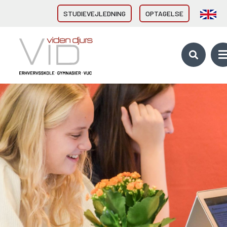
STUDIEVEJLEDNING
OPTAGELSE
VID GYMNASIER & HF
HHX Grenaa
HHX Rønde
HTX Grenaa
HF-enkeltfag - Grenaa, Hornslet
Brobygning/introforløb
VID ERHVERVSUDDANNELSER
Direkte fra 9/10. klasse
Erhvervsuddannelser (EUD, EUX)
Brobygning/introforløb
10. KLASSE