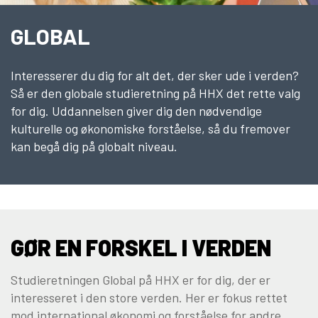
10KCD og EUD10
GLOBAL
COLLEGE TILBUD
Kalø Økologisk Landbrugsskole
Interesserer du dig for alt det, der sker ude i verden?
Game College
Så er den globale studieretning på HHX det rette valg
Brazil Football College
for dig. Uddannelsen giver dig den nødvendige
kulturelle og økonomiske forståelse, så du fremover
VID DETAIL
kan begå dig på globalt niveau.
Elevuddannelser
Elevonline
AMU kurser
Akademiuddannelser
GØR EN FORSKEL I VERDEN
VUC OG EFTERUDDANNELSE
Studieretningen Global på HHX er for dig, der er
VUC (HF-enkeltfag, AVU, FVU, OBU)
interesseret i den store verden. Her er fokus rettet
Efteruddannelse (AMU)
mod international økonomi og forståelse for andre