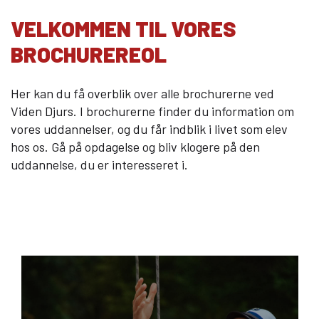
10KCD og EUD10
VELKOMMEN TIL VORES
COLLEGE TILBUD
BROCHUREREOL
Kalø Økologisk Landbrugsskole
Game College
Her kan du få overblik over alle brochurerne ved
Brazil Football College
Viden Djurs. I brochurerne finder du information om
vores uddannelser, og du får indblik i livet som elev
VID DETAIL
hos os. Gå på opdagelse og bliv klogere på den
uddannelse, du er interesseret i.
Elevuddannelser
Elevonline
AMU kurser
Akademiuddannelser
VUC OG EFTERUDDANNELSE
VUC (HF-enkeltfag, AVU, FVU, OBU)
Efteruddannelse (AMU)