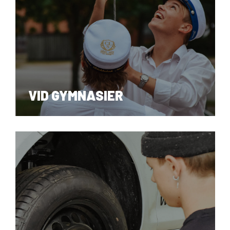
Om Viden Djurs
Læreplads og virksomheder
Mød os
Kontakt
Skolehjem/Campus
VID GYMNASIER
Personale
Nyheder
Elevfortællinger
Job på Viden Djurs
Kvalitet
Brochurereol
Oplæsning af tekst