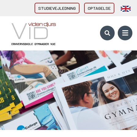
STUDIEVEJLEDNING
OPTAGELSE
VID GYMNASIER & HF
HHX Grenaa
HHX Rønde
HTX Grenaa
HF-enkeltfag - Grenaa, Hornslet
Brobygning/introforløb
VID ERHVERVSUDDANNELSER
Direkte fra 9/10. klasse
Erhvervsuddannelser (EUD, EUX)
Brobygning/introforløb
10. KLASSE