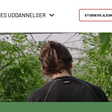
RES UDDANNELSER
STUDIEVEJLED
replads og
VID ERHVERVSUDDANNELSER
Mød os
rksomheder
Hos Viden Djurs tilbyder vi et stort udvalg af
Få vejledning til at 
erhvervsuddannelser – både indenfor medier,
rigtig valg af
ælper virksomheder og
mekanik, el, metal, handel, økologisk landbrug og
ungdomsuddannelse.
r med at finde det rette
fødevarer.
messer, åbent hus o
 - vores vejledere hjælper
brobygning.
å vej med gode råd og
Direkte fra 9/10. klasse
ing hele vejen.
Erhvervsuddannelser (EUD, EUX)
Brobygning/introforløb