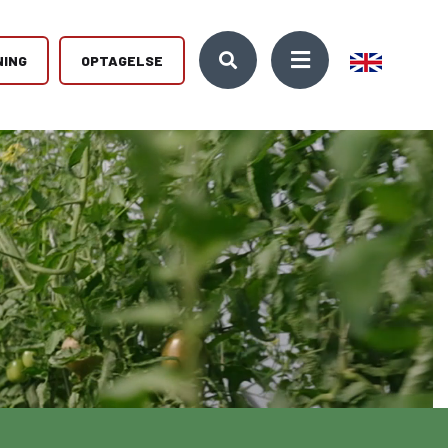
NING
OPTAGELSE
10. KLASSE
Kontakt
træffe det
Kickstart din ungdomsuddannelse med et lærerigt år i
Se vores kontaktoplysninger og
10. klasse. Vi udbyder både almen 10. klasse og den
få et overblik over vores mange
 Mød os til
erhvervsrettede EUD10.
forskellige adresser på
g
Djursland.
10KCD og EUD10