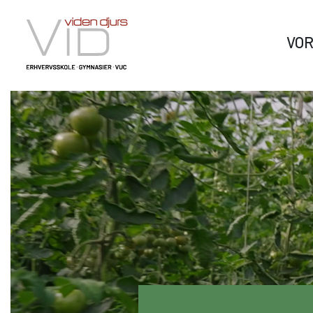
VO
VID GYMNASIER & HF
Om Viden Djurs
Læ
vi
Hos Viden Djurs kan du tage HHX og HTX. HHX er det
Viden Djurs er din dør til en
merkantile erhvervsrettede gymnasium, mens HTX
verden af muligheder. Her kan
Vi hj
giver dig en højere teknisk studentereksamen. Fra
du tage den uddannelse, du
eleve
sommeren 2024 udbyder vi tilmed HF-enkeltfag.
drømmer om.
match
dig p
HHX Grenaa
sparr
HHX Rønde
HTX Grenaa
HF-enkeltfag - Grenaa, Hornslet