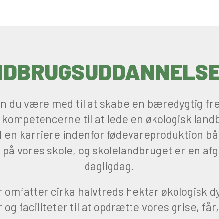
NDBRUGSUDDANNELSE 
 du være med til at skabe en bæredygtig fre
 kompetencerne til at lede en økologisk land
il en karriere indenfor fødevareproduktion bå
 på vores skole, og skolelandbruget er en af
dagligdag.
r omfatter cirka halvtreds hektar økologisk dy
og faciliteter til at opdrætte vores grise, få