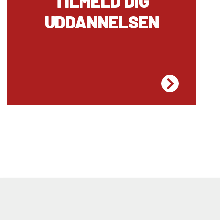
GLOBAL ORGANIC FARMER
INTERNATIONAL LINJE
TILMELD DIG
UDDANNELSEN