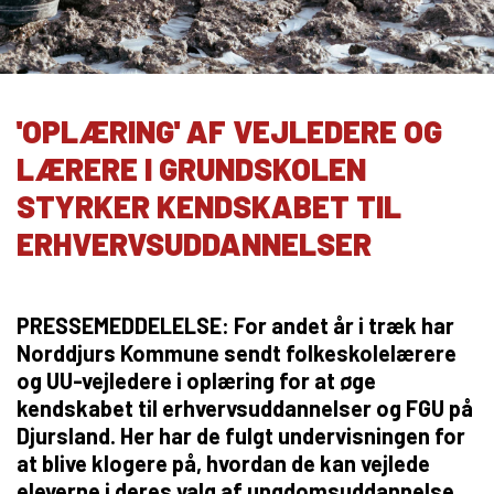
10KCD og EUD10
COLLEGE TILBUD
Kalø Økologisk Landbrugsskole
'OPLÆRING' AF VEJLEDERE OG
Game College
LÆRERE I GRUNDSKOLEN
Brazil Football College
STYRKER KENDSKABET TIL
VID DETAIL
ERHVERVSUDDANNELSER
Elevuddannelser
Elevonline
AMU kurser
PRESSEMEDDELELSE: For andet år i træk har
Norddjurs Kommune sendt folkeskolelærere
Akademiuddannelser
og UU-vejledere i oplæring for at øge
VUC OG EFTERUDDANNELSE
kendskabet til erhvervsuddannelser og FGU på
Djursland. Her har de fulgt undervisningen for
VUC (HF-enkeltfag, AVU, FVU, OBU)
at blive klogere på, hvordan de kan vejlede
Efteruddannelse (AMU)
eleverne i deres valg af ungdomsuddannelse.