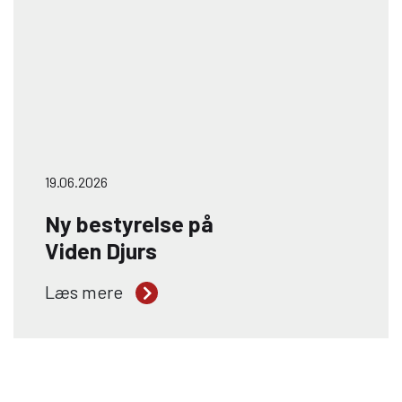
19.06.2026
Ny bestyrelse på
Viden Djurs
Viden Djurs har fået ny bestyrelse med
Læs mere
Janne Hessellund Lassen som formand.
Hun overtager posten efter Gunnar
Sørensen, efter i den seneste periode at
have været næstformand. Med skiftet i
formandskabet får Viden Djurs en