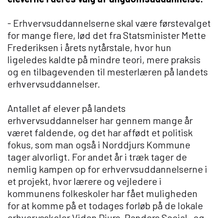
- Erhvervsuddannelserne skal være førstevalget
Om Viden Djurs
for mange flere, lød det fra Statsminister Mette
Læreplads og virksomheder
Frederiksen i årets nytårstale, hvor hun
Mød os
ligeledes kaldte på mindre teori, mere praksis
Kontakt
og en tilbagevenden til mesterlæren på landets
Skolehjem/Campus
erhvervsuddannelser.
Personale
Antallet af elever på landets
Nyheder
erhvervsuddannelser har gennem mange år
Elevfortællinger
været faldende, og det har affødt et politisk
Job på Viden Djurs
fokus, som man også i Norddjurs Kommune
Kvalitet
tager alvorligt. For andet år i træk tager de
Brochurereol
nemlig kampen op for erhvervsuddannelserne i
et projekt, hvor lærere og vejledere i
Oplæsning af tekst
kommunens folkeskoler har fået muligheden
for at komme på et todages forløb på de lokale
erhvervsskoler Viden Djurs, Randers Social- og