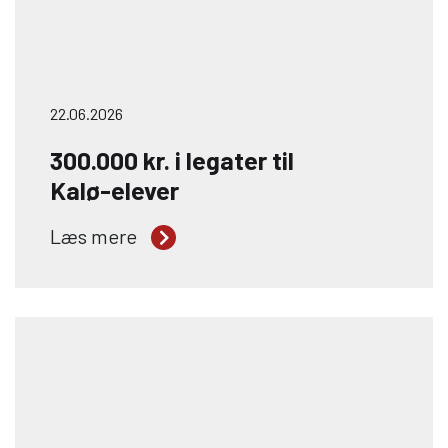
22.06.2026
300.000 kr. i legater til
Kalø-elever
Tre engagerede elever fra Kalø
Læs mere
Økologisk Landbrugsskole er blevet
tildelt legater fra Anders og Julius’
Mindefond. Legaterne gives til elever
med særlig interesse for kvægbrug og
skal støtte deres faglige udvikling, både
i Danmark og internationalt. Stort
tillykke til Christine Frost, Trijntje Anna
Tjitske, Kathia Denice Bundgaard