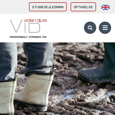
STUDIEVEJLEDNING
OPTAGELSE
VID GYMNASIER & HF
HHX Grenaa
HHX Rønde
HTX Grenaa
HF-enkeltfag - Grenaa, Hornslet
Brobygning/introforløb
VID ERHVERVSUDDANNELSER
Direkte fra 9/10. klasse
Erhvervsuddannelser (EUD, EUX)
Brobygning/introforløb
10. KLASSE