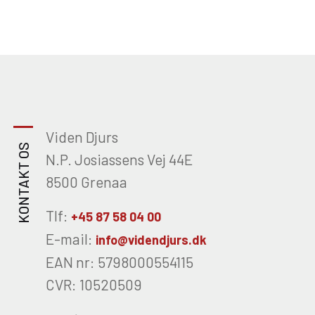
bestyrelse, der skal stå i spidsen for
institutionens fortsatte udvikling i en
tid, hvor store reformer og nye
uddannelsesstrukturer præger
området.
Viden Djurs
KONTAKT OS
N.P. Josiassens Vej 44E
8500 Grenaa
Tlf:
+45 87 58 04 00
E-mail:
info@videndjurs.dk
EAN nr: 5798000554115
CVR: 10520509