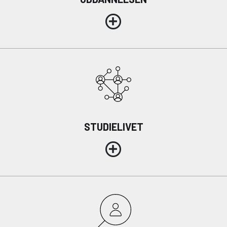
10KCD og EUD10
COLLEGE TILBUD
Kalø Økologisk Landbrugsskole
Game College
Brazil Football College
VID DETAIL
Elevuddannelser
STUDIELIVET
Elevonline
AMU kurser
Akademiuddannelser
VUC OG EFTERUDDANNELSE
VUC (HF-enkeltfag, AVU, FVU, OBU)
Efteruddannelse (AMU)