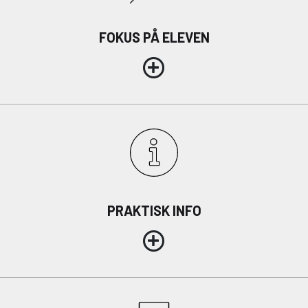
FOKUS PÅ ELEVEN
Om Viden Djurs
Læreplads og virksomheder
Mød os
Kontakt
Skolehjem/Campus
Personale
Nyheder
Elevfortællinger
Job på Viden Djurs
PRAKTISK INFO
Kvalitet
Brochurereol
Oplæsning af tekst