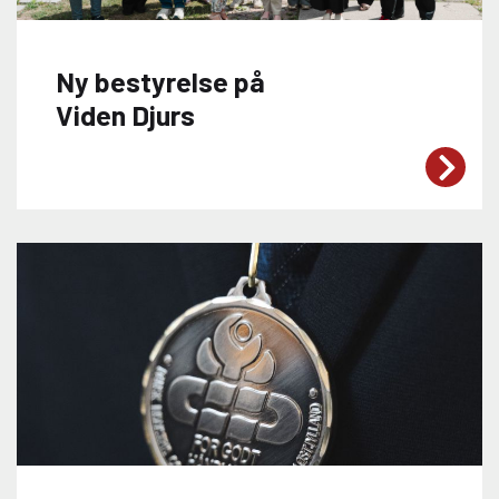
Ny bestyrelse på
Viden Djurs
Viden Djurs har fået ny bestyrelse med
Janne Hessellund Lassen som formand.
Hun overtager posten efter Gunnar
Sørensen, efter i den seneste periode at
have været næstformand. Med skiftet i
formandskabet får Viden Djurs en
bestyrelse, der skal stå i spidsen for
institutionens fortsatte udvikling i en
tid, hvor store reformer og nye
uddannelsesstrukturer præger
området.