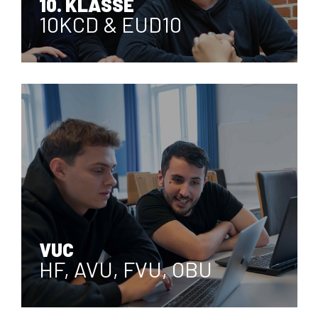
ERHVERVSUDDANNELSER
10. KLASSE
10KCD & EUD10
EUD, EUX
10KCD & EUD10
VUC
HF, AVU, FVU, OBU
10. KLASSE