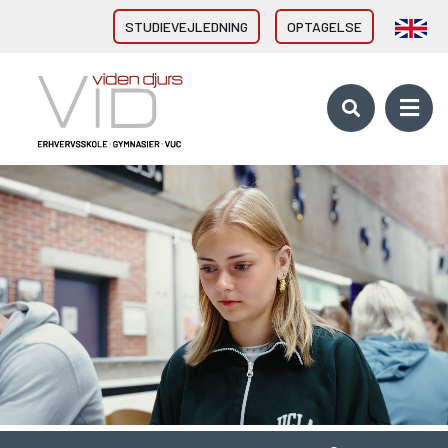
STUDIEVEJLEDNING
OPTAGELSE
VID GYMNASIER & HF
HHX Grenaa
HHX Rønde
HTX Grenaa
HF-enkeltfag - Grenaa, Hornslet
Brobygning/introforløb
VID ERHVERVSUDDANNELSER
Direkte fra 9/10. klasse
Erhvervsuddannelser (EUD, EUX)
Brobygning/introforløb
10. KLASSE