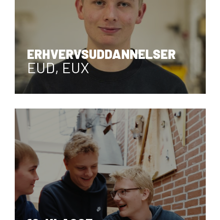
ERHVERVSUDDANNELSER
HHX, HTX, HF
GYMNASIER
EUD, EUX