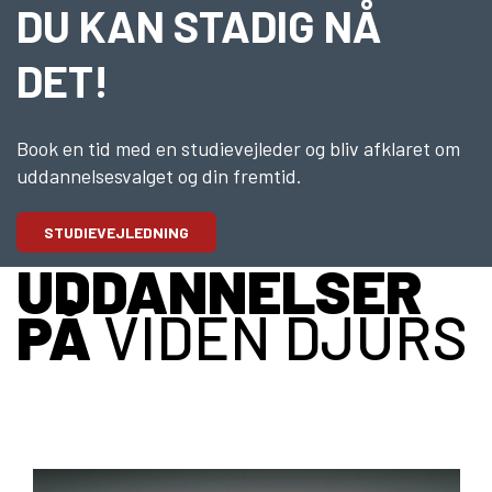
10KCD og EUD10
DU KAN STADIG NÅ
COLLEGE TILBUD
DET!
Kalø Økologisk Landbrugsskole
Game College
Book en tid med en studievejleder og bliv afklaret om
Brazil Football College
uddannelsesvalget og din fremtid.
VID DETAIL
STUDIEVEJLEDNING
Elevuddannelser
UDDANNELSER
Elevonline
PÅ
VIDEN DJURS
AMU kurser
Akademiuddannelser
VUC OG EFTERUDDANNELSE
VUC (HF-enkeltfag, AVU, FVU, OBU)
Efteruddannelse (AMU)