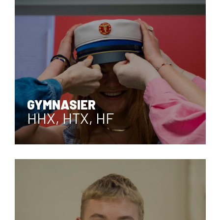
Om Viden Djurs
Læreplads og virksomheder
Mød os
Kontakt
Skolehjem/Campus
Personale
GYMNASIER
Nyheder
HHX, HTX, HF
Elevfortællinger
Job på Viden Djurs
Kvalitet
Brochurereol
Oplæsning af tekst