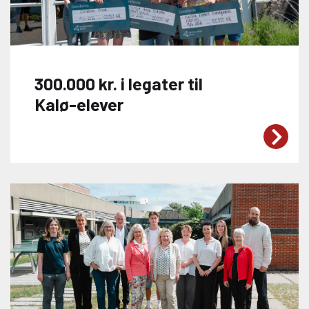
300.000 kr. i legater til
Kalø-elever
Tre engagerede elever fra Kalø
Økologisk Landbrugsskole er blevet
tildelt legater fra Anders og Julius’
Mindefond. Legaterne gives til elever
med særlig interesse for kvægbrug og
skal støtte deres faglige udvikling, både
i Danmark og internationalt. Stort
tillykke til Christine Frost, Trijntje Anna
Tjitske, Kathia Denice Bundgaard