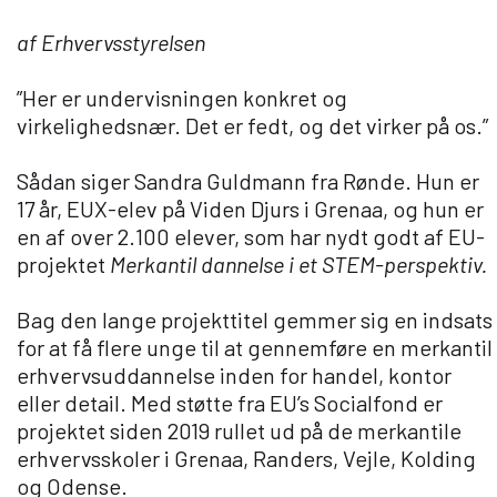
af Erhvervsstyrelsen
Om Viden Djurs
Læreplads og virksomheder
”Her er undervisningen konkret og
Mød os
virkelighedsnær. Det er fedt, og det virker på os.”
Kontakt
Sådan siger Sandra Guldmann fra Rønde. Hun er
Skolehjem/Campus
17 år, EUX-elev på Viden Djurs i Grenaa, og hun er
Personale
en af over 2.100 elever, som har nydt godt af EU-
Nyheder
projektet
Merkantil dannelse i et STEM-perspektiv.
Elevfortællinger
Bag den lange projekttitel gemmer sig en indsats
Job på Viden Djurs
for at få flere unge til at gennemføre en merkantil
Kvalitet
erhvervsuddannelse inden for handel, kontor
Brochurereol
eller detail. Med støtte fra EU’s Socialfond er
Oplæsning af tekst
projektet siden 2019 rullet ud på de merkantile
erhvervsskoler i Grenaa, Randers, Vejle, Kolding
og Odense.