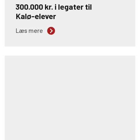
300.000 kr. i legater til
Kalø-elever
Tre engagerede elever fra Kalø
Læs mere
Økologisk Landbrugsskole er blevet
tildelt legater fra Anders og Julius’
Mindefond. Legaterne gives til elever
med særlig interesse for kvægbrug og
skal støtte deres faglige udvikling, både
i Danmark og internationalt. Stort
tillykke til Christine Frost, Trijntje Anna
Tjitske, Kathia Denice Bundgaard