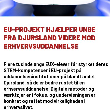
10KCD og EUD10
COLLEGE TILBUD
Kalø Økologisk Landbrugsskole
EU-PROJEKT HJÆLPER UNGE
Game College
FRA DJURSLAND VIDERE MOD
Brazil Football College
ERHVERVSUDDANNELSE
VID DETAIL
Elevuddannelser
Flere tusinde unge EUX-elever får styrket deres
Elevonline
STEM-kompetencer i EU-projekt på
AMU kurser
uddannelsesinstitutioner på blandt andet
Akademiuddannelser
Djursland, så de er bedre rustet til en
erhvervsuddannelse. Digitale metoder og
VUC OG EFTERUDDANNELSE
værktøjer er i fokus, og undervisningen er
VUC (HF-enkeltfag, AVU, FVU, OBU)
konkret og rettet mod virkeligheden i
Efteruddannelse (AMU)
erhvervslivet.