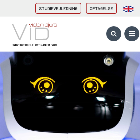
STUDIEVEJLEDNING
OPTAGELSE
VID GYMNASIER & HF
HHX Grenaa
HHX Rønde
HTX Grenaa
HF-enkeltfag - Grenaa, Hornslet
Brobygning/introforløb
VID ERHVERVSUDDANNELSER
Direkte fra 9/10. klasse
Erhvervsuddannelser (EUD, EUX)
Brobygning/introforløb
10. KLASSE