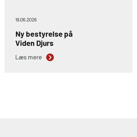
19.06.2026
Ny bestyrelse på
Viden Djurs
Viden Djurs har fået ny bestyrelse med
Læs mere
Janne Hessellund Lassen som formand.
Hun overtager posten efter Gunnar
Sørensen, efter i den seneste periode at
have været næstformand. Med skiftet i
formandskabet får Viden Djurs en
bestyrelse, der skal stå i spidsen for
institutionens fortsatte udvikling i en
tid, hvor store reformer og nye
uddannelsesstrukturer præger
området.