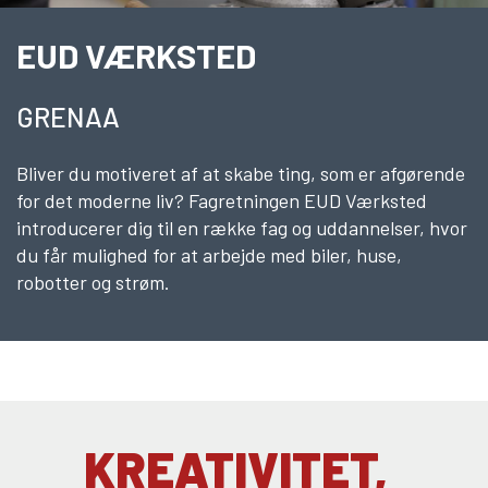
10KCD og EUD10
EUD VÆRKSTED
COLLEGE TILBUD
Kalø Økologisk Landbrugsskole
GRENAA
Game College
Brazil Football College
Bliver du motiveret af at skabe ting, som er afgørende
for det moderne liv? Fagretningen EUD Værksted
VID DETAIL
introducerer dig til en række fag og uddannelser, hvor
Elevuddannelser
du får mulighed for at arbejde med biler, huse,
robotter og strøm.
Elevonline
AMU kurser
Akademiuddannelser
VUC OG EFTERUDDANNELSE
VUC (HF-enkeltfag, AVU, FVU, OBU)
KREATIVITET,
Efteruddannelse (AMU)