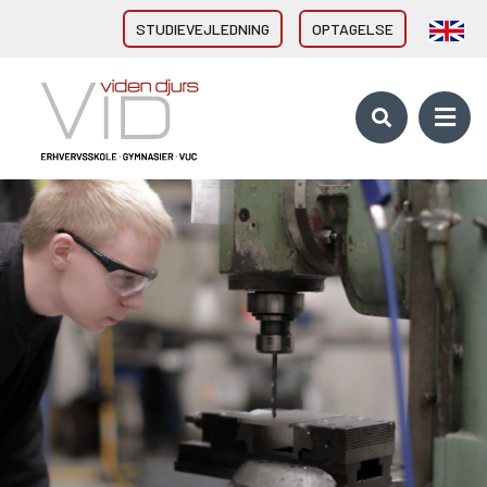
STUDIEVEJLEDNING
OPTAGELSE
VID GYMNASIER & HF
HHX Grenaa
HHX Rønde
HTX Grenaa
HF-enkeltfag - Grenaa, Hornslet
Brobygning/introforløb
VID ERHVERVSUDDANNELSER
Direkte fra 9/10. klasse
Erhvervsuddannelser (EUD, EUX)
Brobygning/introforløb
10. KLASSE