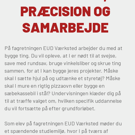
PRÆCISION OG
Om Viden Djurs
SAMARBEJDE
Læreplads og virksomheder
Mød os
Kontakt
På fagretningen EUD Værksted arbejder du med at
Skolehjem/Campus
bygge ting. Du vil opleve, at I er nødt til at svejse,
Personale
save med rundsav, bruge vinkelsliber og skrue ting
Nyheder
sammen, for at I kan bygge jeres projekter. Måske
Elevfortællinger
skal I sætte hjul på og udtænke et styretøj? Måske
skal I mure en rigtig pizzaovn eller bygge en
Job på Viden Djurs
sæbekassebil i stål? Undervisningen klæder dig på
Kvalitet
til at træffe valget om, hvilken specifik uddannelse
Brochurereol
du vil fortsætte på efter grundforløbet.
Oplæsning af tekst
Som elev på fagretningen EUD Værksted møder du
et spændende studiemiljø, hvor I på tværs af