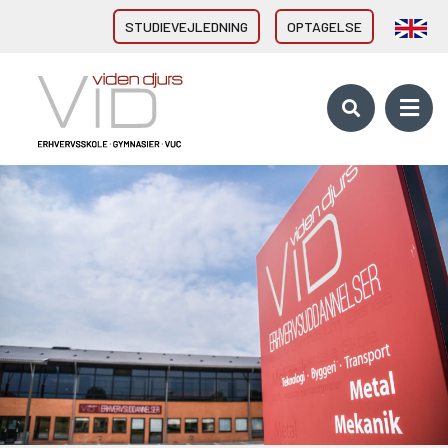
STUDIEVEJLEDNING
OPTAGELSE
VID GYMNASIER & HF
HHX Grenaa
HHX Rønde
HTX Grenaa
HF-enkeltfag - Grenaa, Hornslet
Brobygning/introforløb
VID ERHVERVSUDDANNELSER
Direkte fra 9/10. klasse
Erhvervsuddannelser (EUD, EUX)
Brobygning/introforløb
10. KLASSE