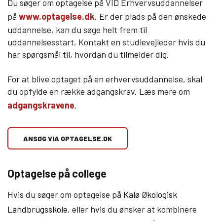
Du søger om optagelse på VID Erhvervsuddannelser
på
www.optagelse.dk
. Er der plads på den ønskede
Om Viden Djurs
uddannelse, kan du søge helt frem til
Læreplads og virksomheder
uddannelsesstart. Kontakt en studievejleder hvis du
har spørgsmål til, hvordan du tilmelder dig.
Mød os
Kontakt
For at blive optaget på en erhvervsuddannelse, skal
Skolehjem/Campus
du opfylde en række adgangskrav. Læs mere om
Personale
adgangskravene
.
Nyheder
Elevfortællinger
ANSØG VIA OPTAGELSE.DK
Job på Viden Djurs
Kvalitet
Brochurereol
Optagelse på college
Oplæsning af tekst
Hvis du søger om optagelse på
Kalø Økologisk
Landbrugsskole
, eller hvis du ønsker at kombinere