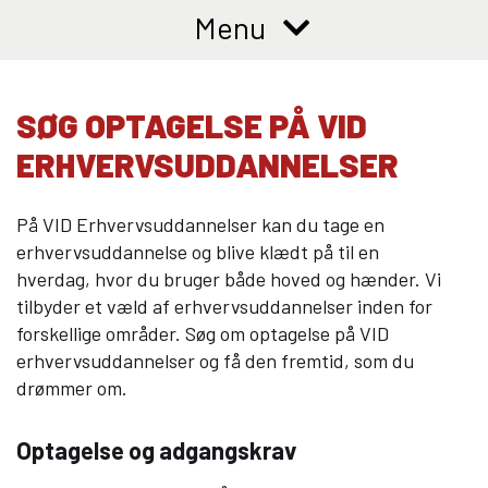
10KCD og EUD10
Menu
COLLEGE TILBUD
Kalø Økologisk Landbrugsskole
SØG OPTAGELSE PÅ VID
Game College
ERHVERVSUDDANNELSER
Brazil Football College
VID DETAIL
På VID Erhvervsuddannelser kan du tage en
erhvervsuddannelse og blive klædt på til en
Elevuddannelser
hverdag, hvor du bruger både hoved og hænder. Vi
Elevonline
tilbyder et væld af erhvervsuddannelser inden for
AMU kurser
forskellige områder. Søg om optagelse på VID
Akademiuddannelser
erhvervsuddannelser og få den fremtid, som du
drømmer om.
VUC OG EFTERUDDANNELSE
VUC (HF-enkeltfag, AVU, FVU, OBU)
Optagelse og adgangskrav
Efteruddannelse (AMU)