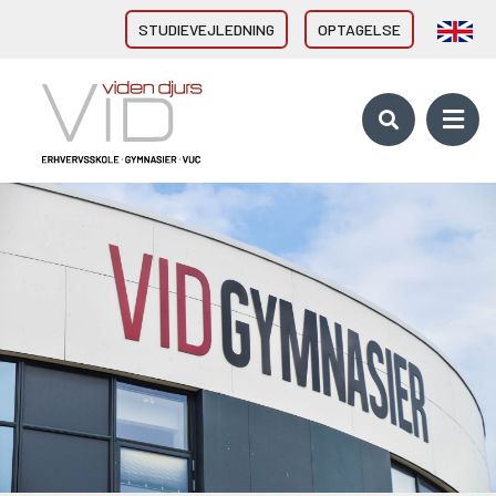
STUDIEVEJLEDNING
OPTAGELSE
VID GYMNASIER & HF
HHX Grenaa
HHX Rønde
HTX Grenaa
HF-enkeltfag - Grenaa, Hornslet
Brobygning/introforløb
VID ERHVERVSUDDANNELSER
Direkte fra 9/10. klasse
Erhvervsuddannelser (EUD, EUX)
Brobygning/introforløb
10. KLASSE