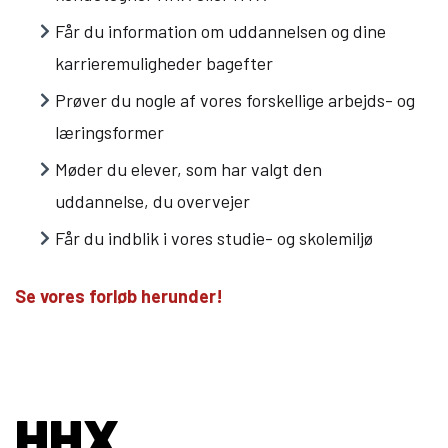
Får du information om uddannelsen og dine
Om Viden Djurs
karrieremuligheder bagefter
Læreplads og virksomheder
Prøver du nogle af vores forskellige arbejds- og
Mød os
læringsformer
Kontakt
Møder du elever, som har valgt den
Skolehjem/Campus
Personale
uddannelse, du overvejer
Nyheder
Får du indblik i vores studie- og skolemiljø
Elevfortællinger
Job på Viden Djurs
Se vores forløb herunder!
Kvalitet
Brochurereol
Oplæsning af tekst
HHX