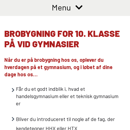
10KCD og EUD10
Menu
COLLEGE TILBUD
Kalø Økologisk Landbrugsskole
BROBYGNING FOR 10. KLASSE
Game College
PÅ VID GYMNASIER
Brazil Football College
VID DETAIL
Når du er på brobygning hos os, oplever du
hverdagen på et gymnasium, og i løbet af dine
Elevuddannelser
dage hos os…
Elevonline
AMU kurser
Får du et godt indblik i, hvad et
Akademiuddannelser
handelsgymnasium eller et teknisk gymnasium
er
VUC OG EFTERUDDANNELSE
VUC (HF-enkeltfag, AVU, FVU, OBU)
Bliver du introduceret til nogle af de fag, der
Efteruddannelse (AMU)
kendetegner HHX eller HTX