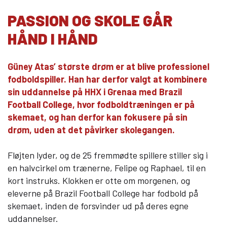
10KCD og EUD10
PASSION OG SKOLE GÅR
COLLEGE TILBUD
HÅND I HÅND
Kalø Økologisk Landbrugsskole
Game College
Güney Atas’ største drøm er at blive professionel
Brazil Football College
fodboldspiller. Han har derfor valgt at kombinere
sin uddannelse på HHX i Grenaa med Brazil
VID DETAIL
Football College, hvor fodboldtræningen er på
skemaet, og han derfor kan fokusere på sin
Elevuddannelser
drøm, uden at det påvirker skolegangen.
Elevonline
AMU kurser
Fløjten lyder, og de 25 fremmødte spillere stiller sig i
Akademiuddannelser
en halvcirkel om trænerne, Felipe og Raphael, til en
kort instruks. Klokken er otte om morgenen, og
VUC OG EFTERUDDANNELSE
eleverne på Brazil Football College har fodbold på
VUC (HF-enkeltfag, AVU, FVU, OBU)
skemaet, inden de forsvinder ud på deres egne
uddannelser.
Efteruddannelse (AMU)