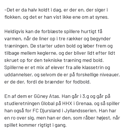
-Det er da halv koldt i dag, er der en, der siger i
Om Viden Djurs
flokken, og det er han vist ikke ene om at synes.
Læreplads og virksomheder
Heldigvis kan de forblæste spillere hurtigt få
Mød os
varmen, når de liner op i tre rækker og begynder
Kontakt
træningen. De starter uden bold og løber frem og
Skolehjem/Campus
tilbage mellem keglerne, og der bliver lidt efter lidt
Personale
skruet op for den tekniske træning med bold.
Nyheder
Spillerne er et mix af elever fra alle klassetrin og
Elevfortællinger
uddannelser, og selvom de er på forskellige niveauer,
er de der, fordi de brænder for fodbold.
Job på Viden Djurs
Kvalitet
En af dem er Güney Atas. Han går i 3.g og går på
Brochurereol
studieretningen Global på HHX i Grenaa, og så spiller
Oplæsning af tekst
han også for FC Djursland i Jyllandsserien. Han har
en ro over sig, men han er den, som råber højest, når
spillet kommer rigtigt i gang.