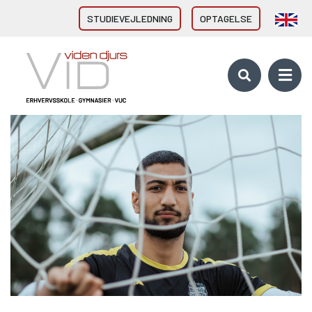
STUDIEVEJLEDNING
OPTAGELSE
VID GYMNASIER & HF
HHX Grenaa
HHX Rønde
HTX Grenaa
HF-enkeltfag - Grenaa, Hornslet
Brobygning/introforløb
VID ERHVERVSUDDANNELSER
Direkte fra 9/10. klasse
Erhvervsuddannelser (EUD, EUX)
Brobygning/introforløb
10. KLASSE