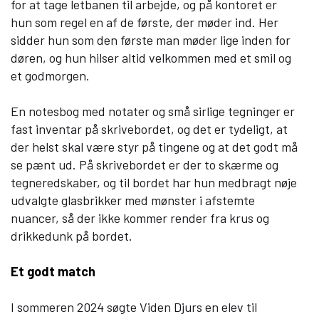
for at tage letbanen til arbejde, og på kontoret er
hun som regel en af de første, der møder ind. Her
Om Viden Djurs
sidder hun som den første man møder lige inden for
døren, og hun hilser altid velkommen med et smil og
Læreplads og virksomheder
et godmorgen.
Mød os
Kontakt
En notesbog med notater og små sirlige tegninger er
Skolehjem/Campus
fast inventar på skrivebordet, og det er tydeligt, at
Personale
der helst skal være styr på tingene og at det godt må
Nyheder
se pænt ud. På skrivebordet er der to skærme og
tegneredskaber, og til bordet har hun medbragt nøje
Elevfortællinger
udvalgte glasbrikker med mønster i afstemte
Job på Viden Djurs
nuancer, så der ikke kommer render fra krus og
Kvalitet
drikkedunk på bordet.
Brochurereol
Oplæsning af tekst
Et godt match
I sommeren 2024 søgte Viden Djurs en elev til