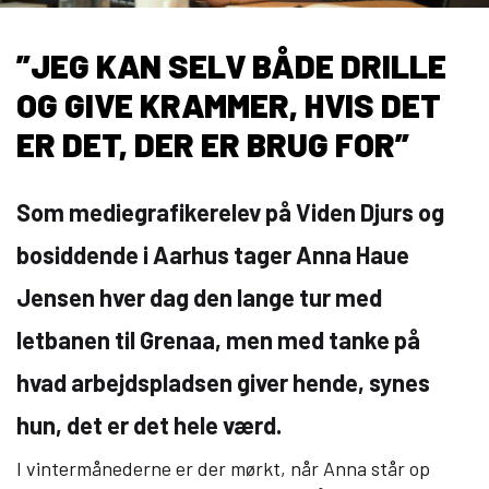
10KCD og EUD10
COLLEGE TILBUD
”JEG KAN SELV BÅDE DRILLE
Kalø Økologisk Landbrugsskole
OG GIVE KRAMMER, HVIS DET
Game College
ER DET, DER ER BRUG FOR”
Brazil Football College
VID DETAIL
Som mediegrafikerelev på Viden Djurs og
bosiddende i Aarhus tager Anna Haue
Elevuddannelser
Elevonline
Jensen hver dag den lange tur med
AMU kurser
letbanen til Grenaa, men med tanke på
Akademiuddannelser
hvad arbejdspladsen giver hende, synes
VUC OG EFTERUDDANNELSE
hun, det er det hele værd.
VUC (HF-enkeltfag, AVU, FVU, OBU)
I vintermånederne er der mørkt, når Anna står op
Efteruddannelse (AMU)