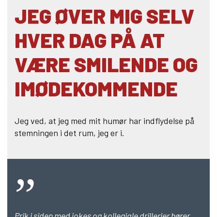
JEG ØVER MIG SELV
HVER DAG PÅ AT
VÆRE SMILENDE OG
IMØDEKOMMENDE
Jeg ved, at jeg med mit humør har indflydelse på
stemningen i det rum, jeg er i.
Prik i siden med jokes og kollegiale drillerier hører