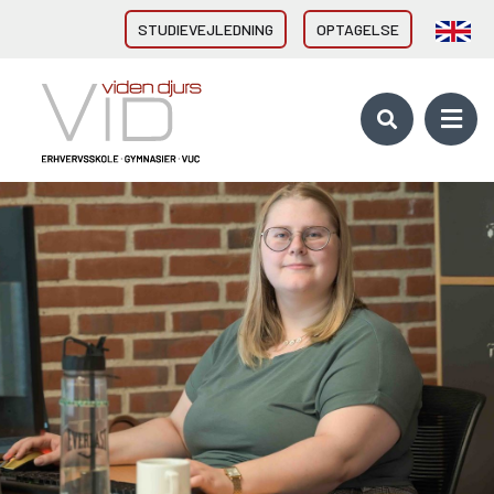
STUDIEVEJLEDNING
OPTAGELSE
VID GYMNASIER & HF
HHX Grenaa
HHX Rønde
HTX Grenaa
HF-enkeltfag - Grenaa, Hornslet
Brobygning/introforløb
VID ERHVERVSUDDANNELSER
Direkte fra 9/10. klasse
Erhvervsuddannelser (EUD, EUX)
Brobygning/introforløb
10. KLASSE