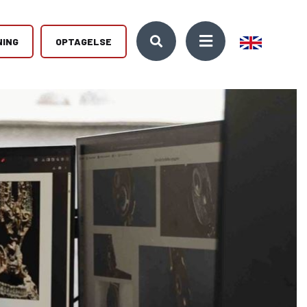
NING
OPTAGELSE
10. KLASSE
Kontakt
træffe det
Kickstart din ungdomsuddannelse med et lærerigt år i
Se vores kontaktoplysninger og
10. klasse. Vi udbyder både almen 10. klasse og den
få et overblik over vores mange
 Mød os til
erhvervsrettede EUD10.
forskellige adresser på
g
Djursland.
10KCD og EUD10