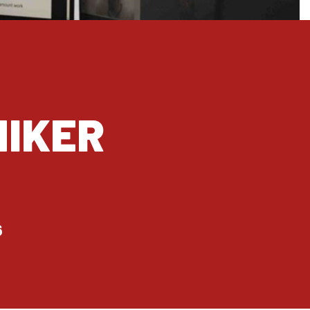
Elevfortællinger
te nyheder
Hvem er bedst til at fortælle om
ateret på
livet på Viden Djurs? Det er
dende
selvfølgelig eleverne selv.
VUC OG EFTERUDDANNELSE
r
NIKER
Hos Viden Djurs tilbyder vi en bred vifte af voksen- og
efteruddannelse, der udvikler og styrker dine
kompetencer.
ol
Oplæsning af tekst
VUC (HF-enkeltfag, AVU, FVU, OBU)
er du syns- eller læsebesværet?
Efteruddannelse (AMU)
en Djurs. I
Find en vejledning til oplæsning
6
 du
af tekst her.
s
er.