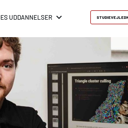
RES UDDANNELSER
STUDIEVEJLED
replads og
VID ERHVERVSUDDANNELSER
Mød os
rksomheder
Hos Viden Djurs tilbyder vi et stort udvalg af
Få vejledning til at 
erhvervsuddannelser – både indenfor medier,
rigtig valg af
ælper virksomheder og
mekanik, el, metal, handel, økologisk landbrug og
ungdomsuddannelse.
r med at finde det rette
fødevarer.
messer, åbent hus o
 - vores vejledere hjælper
brobygning.
å vej med gode råd og
Direkte fra 9/10. klasse
ing hele vejen.
Erhvervsuddannelser (EUD, EUX)
Brobygning/introforløb