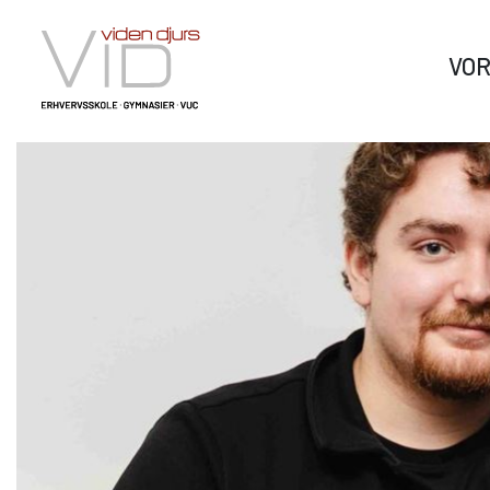
VO
VID GYMNASIER & HF
Om Viden Djurs
Læ
vi
Hos Viden Djurs kan du tage HHX og HTX. HHX er det
Viden Djurs er din dør til en
merkantile erhvervsrettede gymnasium, mens HTX
verden af muligheder. Her kan
Vi hj
giver dig en højere teknisk studentereksamen. Fra
du tage den uddannelse, du
eleve
sommeren 2024 udbyder vi tilmed HF-enkeltfag.
drømmer om.
match
dig p
HHX Grenaa
sparr
HHX Rønde
HTX Grenaa
HF-enkeltfag - Grenaa, Hornslet